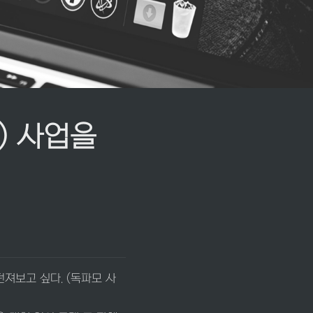
 사업을 
져보고 싶다. (독파모 사