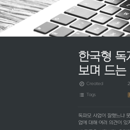
한국형 독
보며 드는 생
Created
2
Tags
독파모 사업이 잘했느냐 못
업에 대해 여러 의견이 있