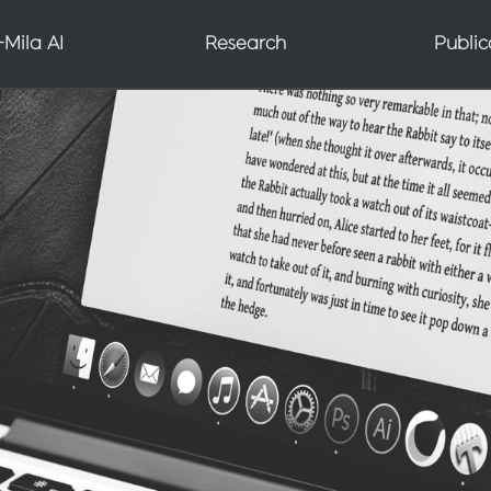
AGI Seminar Series
Mila AI
Research
Public
Scientist AI